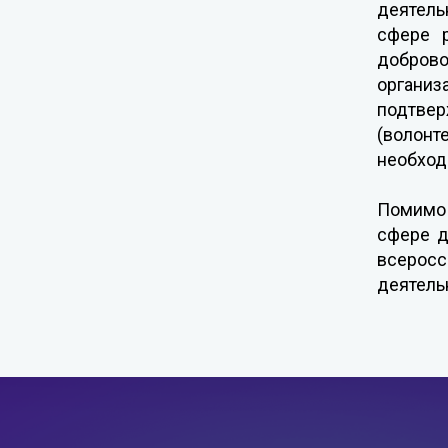
деятель
сфере р
доброво
органи
подтве
(волонт
необход
Помимо 
сфере д
всерос
деятель