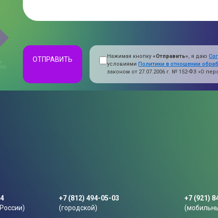
Нажимая кнопку
«Отправить»
, я даю
Со
ОТПРАВИТЬ
условиями
Политики в отношении обра
законом от 27.07.2006 г. № 152-ФЗ «О п
44
+7 (812) 494-05-03
+7 (921) 8
 России)
(городской)
(мобильн