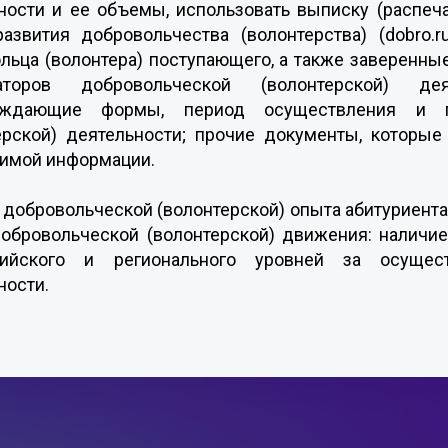
ности и ее объемы, использовать выписку (распеч
азвития добровольчества (волонтерства) (dobro.
льца (волонтера) поступающего, а также заверенны
заторов добровольческой (волонтерской) д
рждающие формы, период осуществления и пр
ерской) деятельности; прочие документы, которые
имой информации.
добровольческой (волонтерской) опыта абитуриента
обровольческой (волонтерской) движения: наличие
сийского и регионального уровней за осущест
ности.