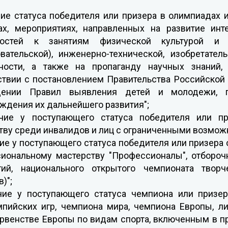
чие статуса победителя или призера в олимпиадах 
ах, мероприятиях, направленных на развитие инт
ностей к занятиям физической культурой и 
вательской), инженерно-технической, изобретатель
ности, а также на пропаганду научных знаний,
ствии с постановлением Правительства Российской 
дении Правил выявления детей и молодежи, 
ждения их дальнейшего развития";
ичие у поступающего статуса победителя или п
тву среди инвалидов и лиц с ограниченными возмож
чие у поступающего статуса победителя или призера 
иональному мастерству "Профессионалы", отбороч
гий, национального открытого чемпионата твор
)";
чие у поступающего статуса чемпиона или призер
пийских игр, чемпиона мира, чемпиона Европы, ли
ервенстве Европы по видам спорта, включенным в 