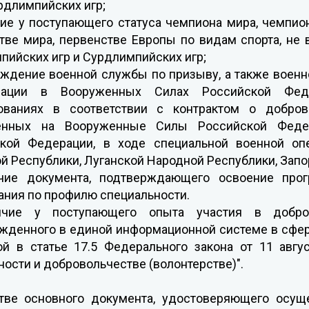
урдлимпийских игр;
чие у поступающего статуса чемпиона мира, чемпио
тве мира, первенстве Европы по видам спорта, не
пийских игр и Сурдлимпийских игр;
ождение военной службы по призыву, а также военн
зации в Вооруженных Силах Российской Феде
ованиях в соответствии с контрактом о добров
енных на Вооруженные Силы Российской Федер
кой Федерации, в ходе специальной военной оп
й Республики, Луганской Народной Республики, Запо
чие документа, подтверждающего освоение прог
ания по профилю специальности.
ичие у поступающего опыта участия в доброво
жденного в единой информационной системе в сфере
ой в статье 17.5 Федерального закона от 11 авгу
ности и добровольчестве (волонтерстве)".
тве основного документа, удостоверяющего осуще