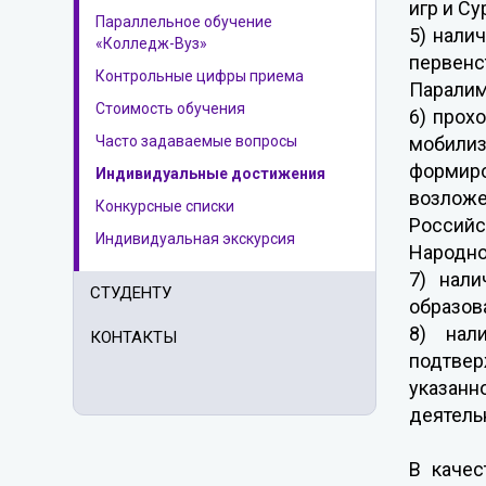
игр и С
Параллельное обучение
5) нали
«Колледж-Вуз»
первенс
Контрольные цифры приема
Паралим
Стоимость обучения
6) прох
Часто задаваемые вопросы
мобили
формир
Индивидуальные достижения
возлож
Конкурсные списки
Российс
Индивидуальная экскурсия
Народно
7) нали
СТУДЕНТУ
образов
8) нал
КОНТАКТЫ
подтвер
указанн
деятель
В качес