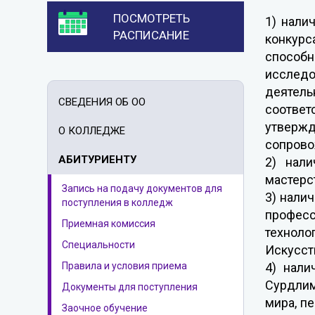
ПОСМОТРЕТЬ
1) нали
РАСПИСАНИЕ
конкурс
способ
исследо
деятель
СВЕДЕНИЯ ОБ ОО
соответ
утверж
О КОЛЛЕДЖЕ
сопрово
АБИТУРИЕНТУ
2) нал
мастерс
Запись на подачу документов для
3) нали
поступления в колледж
професс
Приемная комиссия
техноло
Специальности
Искусств
Правила и условия приема
4) нали
Сурдлим
Документы для поступления
мира, п
Заочное обучение