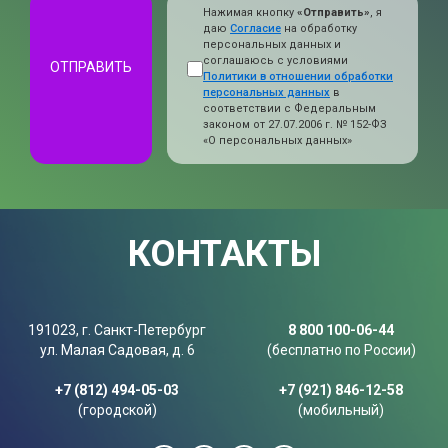
Нажимая кнопку
«Отправить»
, я
даю
Согласие
на обработку
персональных данных и
соглашаюсь с условиями
ОТПРАВИТЬ
Политики в отношении обработки
персональных данных
в
соответствии с Федеральным
законом от 27.07.2006 г. № 152-ФЗ
«О персональных данных»
КОНТАКТЫ
191023, г. Санкт-Петербург
8 800 100-06-44
ул. Малая Садовая, д. 6
(бесплатно по России)
+7 (812) 494-05-03
+7 (921) 846-12-58
(городской)
(мобильный)