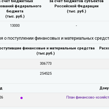
а счёт бюджетных
за счёт бюджетов субъектов
нований федерального
Российской Федерации
бюджета
(тыс. руб.)
(тыс. руб.)
13000
-
я о поступлении финансовых и материальных средств
оступившие финансовые и материальные средства
Расх
(тыс.руб.)
306773
254525
од
Доку
26
План финансово-хозяйст