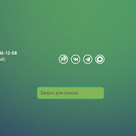
46-12-58
ый)
Search