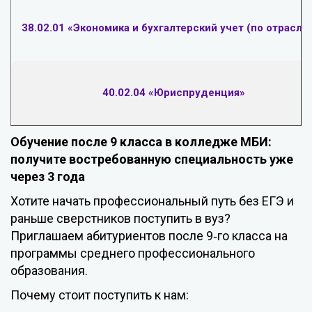
38.02.01 «Экономика и бухгалтерский учет (по отрасля
40.02.04 «Юриспруденция»
Обучение
после
9
класса
в
колледже
МБИ:
получите
востребованную
специальность
уже
через
3
года
Хотите
начать
профессиональный
путь
без
ЕГЭ
и
раньше
сверстников
поступить
в
вуз?
Приглашаем
абитуриентов
после
9‑го
класса
на
программы
среднего
профессионального
образования.
Почему
стоит
поступить
к
нам: