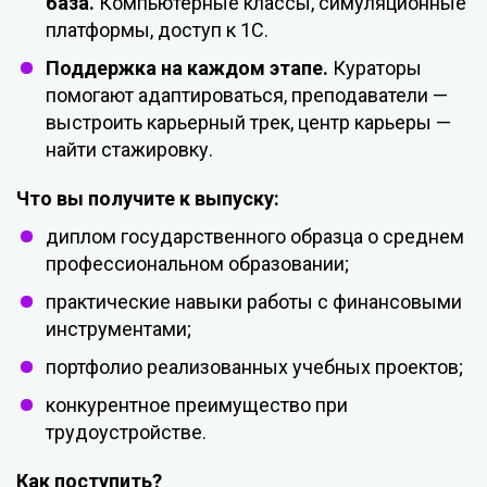
база.
Компьютерные
классы,
симуляционные
платформы,
доступ
к
1С
.
Поддержка
на
каждом
этапе.
Кураторы
помогают
адаптироваться,
преподаватели
—
выстроить
карьерный
трек,
центр
карьеры
—
найти
стажировку.
Что
вы
получите
к
выпуску:
диплом
государственного
образца
о
среднем
профессиональном
образовании;
практические
навыки
работы
с
финансовыми
инструментами;
портфолио
реализованных
учебных
проектов;
конкурентное
преимущество
при
трудоустройстве.
Как
поступить?