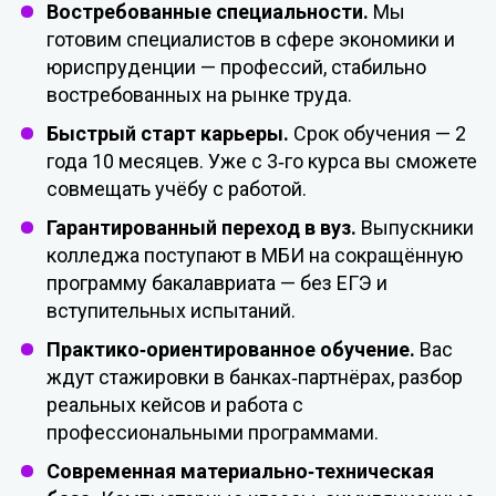
Востребованные
специальности.
Мы
готовим
специалистов
в
сфере
экономики и
юриспруденции
— профессий,
стабильно
востребованных
на
рынке
труда.
Быстрый
старт
карьеры.
Срок
обучения
— 2
года
10
месяцев. У
же
с
3‑го
курса
вы
сможете
c
овмещать
учёбу
с
работой.
Гарантированный
переход
в
вуз.
Выпускники
колледжа
поступают
в
МБИ
на
сокращённую
программу
бакалавриата
— без
ЕГЭ и
вступительных испытаний
.
Практико‑ориентированное
обучение.
Вас
ждут
стажировки
в
банках‑партнёрах,
разбор
реальных к
ейсов
и
работа
с
профессиональными
программами.
Современная
материально‑техническая