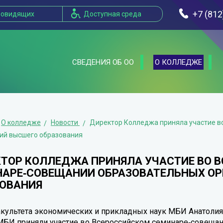
+7 (812
бовидящих
Доступная среда
СВЕДЕНИЯ ОБ ОО
О КОЛЛЕДЖЕ
О колледже
Новости
Директор Колледжа приняла участие в
ий высшего образования
ТОР КОЛЛЕДЖА ПРИНЯЛА УЧАСТИЕ ВО 
АРЕ‑СОВЕЩАНИИ ОБРАЗОВАТЕЛЬНЫХ О
ОВАНИЯ
культета экономических и прикладных наук МБИ Анатолия
МБИ приняли участие во Всероссийском семинаре‑совеща