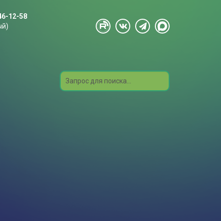
46-12-58
ый)
Search