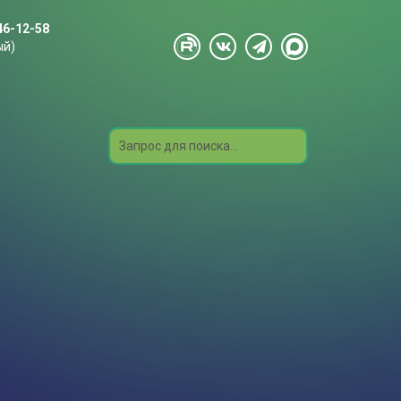
46-12-58
ый)
Search