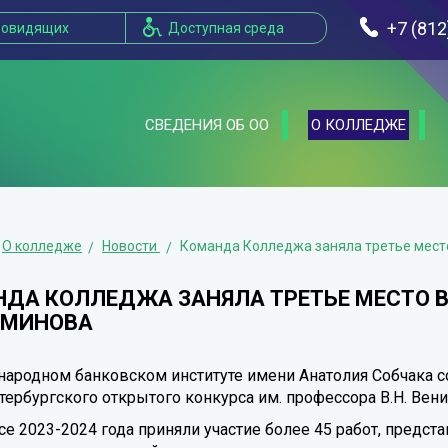
+7 (812
бовидящих
Доступная среда
СВЕДЕНИЯ ОБ ОО
О КОЛЛЕДЖЕ
О колледже
Новости
Команда Колледжа заняла третье место
ДА КОЛЛЕДЖА ЗАНЯЛА ТРЕТЬЕ МЕСТО В 
АМИНОВА
ародном банковском институте имени Анатолия Собчака с
тербургского открытого конкурса им. профессора В.Н. Вен
се 2023-2024 года приняли участие более 45 работ, предста